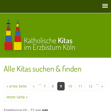
Direkt zum Inhalt
Alle Kitas suchen & finden
Seiten
…
…
« erste Seite
«
7
8
9
10
11
12
»
letzte Seite »
Ergebnisse 65 - 72 von
646