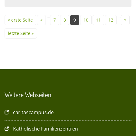
Seiten
…
…
« erste Seite
«
7
8
9
10
11
12
»
letzte Seite »
Weitere Webseiten
caritascampus.de
Katholische Familienzentren