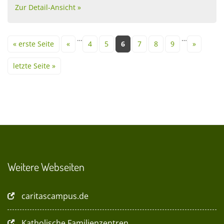
Zur Detail-Ansicht »
Seiten
…
…
« erste Seite
«
4
5
6
7
8
9
»
letzte Seite »
Weitere Webseiten
caritascampus.de
Katholische Familienzentren