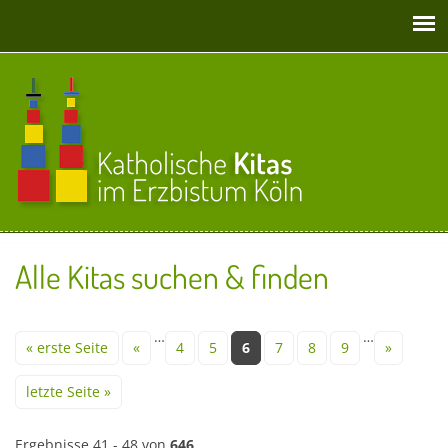
Direkt zum Inhalt
Alle Kitas suchen & finden
Seiten
…
…
« erste Seite
«
4
5
6
7
8
9
»
letzte Seite »
Ergebnisse 41 - 48 von
646