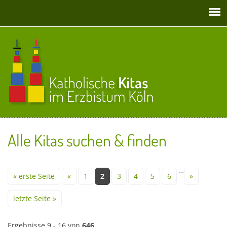
Direkt zum Inhalt
Alle Kitas suchen & finden
Seiten
…
« erste Seite
«
1
2
3
4
5
6
»
letzte Seite »
Ergebnisse 9 - 16 von
646