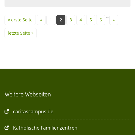
Seiten
…
« erste Seite
«
1
2
3
4
5
6
»
letzte Seite »
Weitere Webseiten
caritascampus.de
Katholische Familienzentren