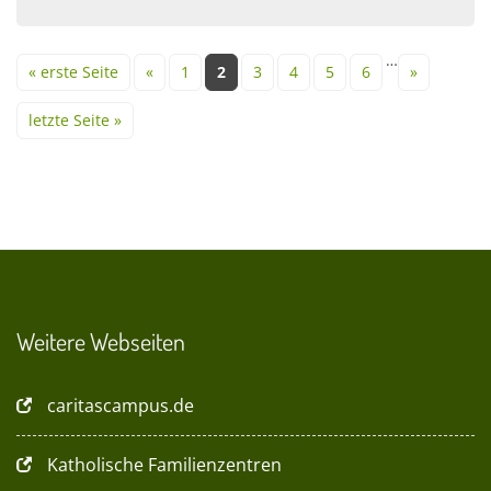
Seiten
…
« erste Seite
«
1
2
3
4
5
6
»
letzte Seite »
Weitere Webseiten
caritascampus.de
Katholische Familienzentren