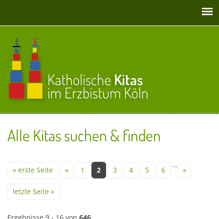
Direkt zum Inhalt
Alle Kitas suchen & finden
Seiten
…
« erste Seite
«
1
2
3
4
5
6
»
letzte Seite »
Ergebnisse 9 - 16 von
646