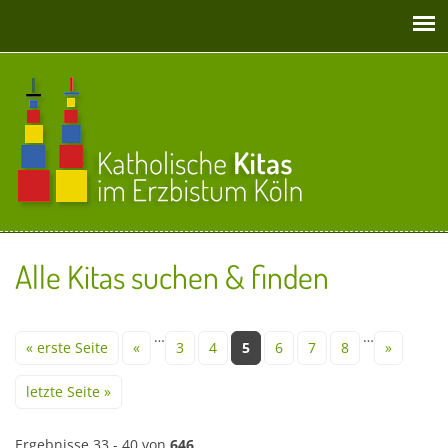
Direkt zum Inhalt
Alle Kitas suchen & finden
Seiten
…
…
« erste Seite
«
3
4
5
6
7
8
»
letzte Seite »
Ergebnisse 33 - 40 von
646