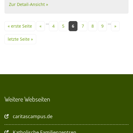
Zur Detail-Ansicht »
Seiten
…
…
« erste Seite
«
4
5
6
7
8
9
»
letzte Seite »
Weitere Webseiten
caritascampus.de
Katholische Familienzentren