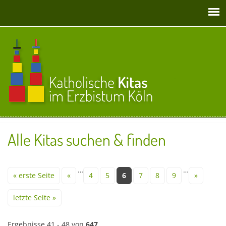
Direkt zum Inhalt
Alle Kitas suchen & finden
Seiten
…
…
« erste Seite
«
4
5
6
7
8
9
»
letzte Seite »
Ergebnisse 41 - 48 von
647