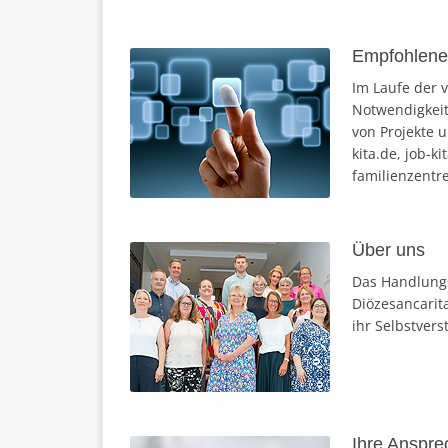
Empfohlene
Im Laufe der 
Notwendigkeit
von Projekte 
kita.de, job-k
familienzentr
Über uns
Das Handlungs
Diözesancarita
ihr Selbstvers
Ihre Anspr