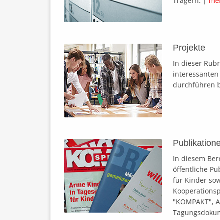
Trägern. |
me
Projekte
In dieser Rub
interessanten 
durchführen 
Publikation
In diesem Ber
öffentliche P
für Kinder so
Kooperationspa
"KOMPAKT", Ar
Tagungsdokum