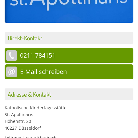
Direkt-Kontakt
0211 784151
E-Mail schreiben
Adresse & Kontakt
Katholische Kindertagesstätte
St. Apollinaris
Höhenstr. 20
40227
Düsseldorf
Leitung: Ursula Maubach