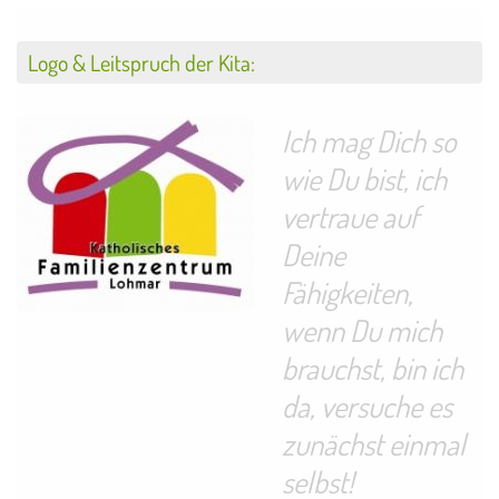
Logo & Leitspruch der Kita:
Ich mag Dich so
wie Du bist, ich
vertraue auf
Deine
Fähigkeiten,
wenn Du mich
brauchst, bin ich
da, versuche es
zunächst einmal
selbst!