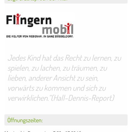
Jedes Kind hat das Recht zu lernen, zu
spielen, zu lachen, zu träumen, zu
lieben, anderer Ansicht zu sein,
vorwärts zu kommen und sich zu
verwirklichen.“(Hall-Dennis-Report)
Öffnungszeiten: