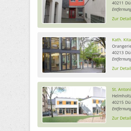
40211
Dü
Entfernun
Zur Detai
Kath. Kit
Orangeri
40213
Dü
Entfernun
Zur Detai
St. Anton
Helmholt
40215
Dü
Entfernun
Zur Detai