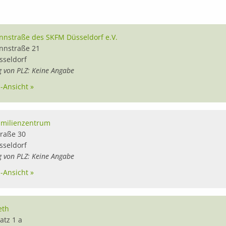
nnstraße des SKFM Düsseldorf e.V.
nnstraße 21
sseldorf
g von PLZ: Keine Angabe
l-Ansicht »
amilienzentrum
traße 30
sseldorf
g von PLZ: Keine Angabe
l-Ansicht »
eth
atz 1 a