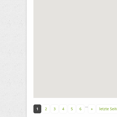
Seiten
…
1
2
3
4
5
6
»
letzte Seit