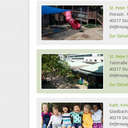
St. Peter 
Florastr. 
40217
Dü
Entfernun
Zur Detai
St. Peter I
Talstraße
40217
Dü
Entfernun
Zur Detai
Kath. Kin
Gladbache
40219
Dü
Entfernun