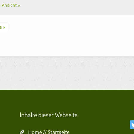
l-Ansicht »
e »
Inhalte dieser Webseite
Home // Startseite