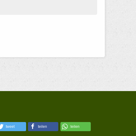
tweet
teilen
teilen