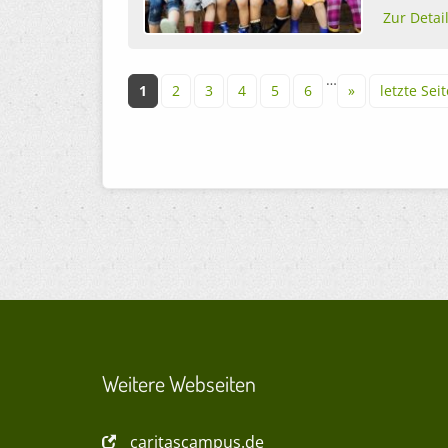
Zur Detai
Seiten
…
1
2
3
4
5
6
»
letzte Seit
Weitere Webseiten
caritascampus.de