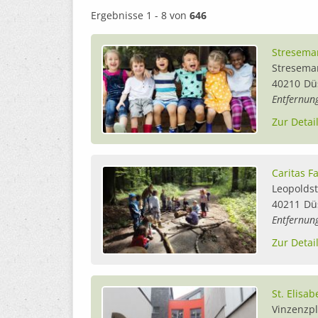
Ergebnisse 1 - 8 von
646
Stresema
Stresema
40210
Dü
Entfernun
Zur Detai
Caritas F
Leopolds
40211
Dü
Entfernun
Zur Detai
St. Elisab
Vinzenzpl