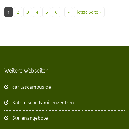
Seiten
…
1
2
3
4
5
6
»
letzte Seite »
Weitere Webseiten
caritascampus.de
Katholische Familienzentren
Stellenangebote